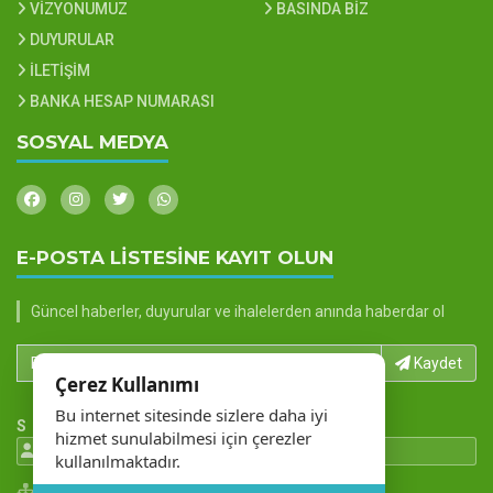
VİZYONUMUZ
BASINDA BİZ
DUYURULAR
İLETİŞİM
BANKA HESAP NUMARASI
SOSYAL MEDYA
E-POSTA LİSTESİNE KAYIT OLUN
Güncel haberler, duyurular ve ihalelerden anında haberdar ol
E-Posta adresinizi yazın...
Kaydet
Çerez Kullanımı
Bu internet sitesinde sizlere daha iyi
S
hizmet sunulabilmesi için çerezler
199452 Ziyaretci
273027 Gösterim
kullanılmaktadır.
Site Haritası